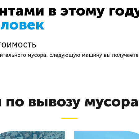
тами в этому год
еловек
тоимость
роительного мусора, следующую машину вы получаете
 по вывозу мусор