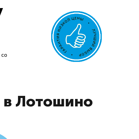
у
 со
а в Лотошино