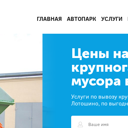
ГЛАВНАЯ
АВТОПАРК
УСЛУГИ
Цены на
крупног
мусора 
Услуги по вывозу кр
Лотошино, по выгод