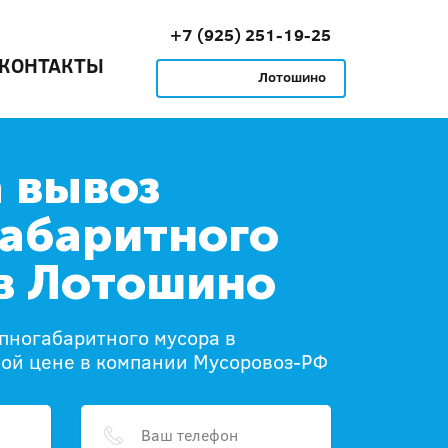
+7 (925) 251-19-25
КОНТАКТЫ
Лотошино
 вывоз
абаритного
в Лотошино
упногабаритного мусора в
ной цене в компании Мусоровоз-РФ