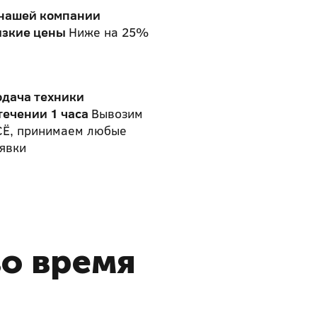
 нашей компании
изкие цены
Ниже на 25%
одача техники
течении 1 часа
Вывозим
СЁ, принимаем любые
явки
во время