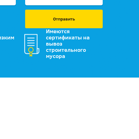
Отправить
Имеются
изким
сертификаты на
вывоз
строительного
мусора