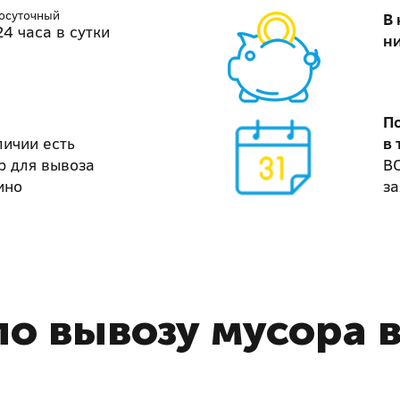
лосуточный
В
4 часа в сутки
н
П
личии есть
в 
р для вывоза
В
ино
за
о вывозу мусора 