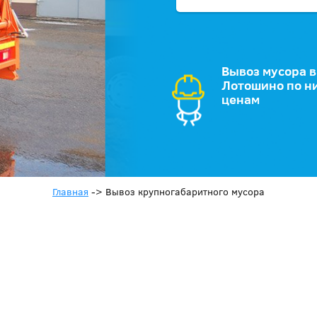
Вывоз мусора в
Лотошино по н
ценам
Главная
->
Вывоз крупногабаритного мусора